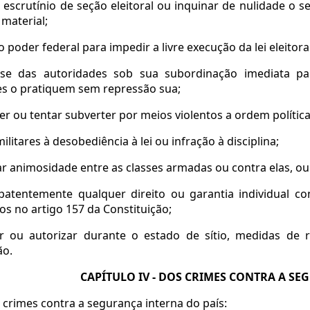
 o escrutínio de seção eleitoral ou inquinar de nulidade o s
 material;
r o poder federal para impedir a livre execução da lei eleitoral
r-se das autoridades sob sua subordinação imediata pa
es o pratiquem sem repressão sua;
ter ou tentar subverter por meios violentos a ordem política 
 militares à desobediência à lei ou infração à disciplina;
ar animosidade entre as classes armadas ou contra elas, ou d
 patentemente qualquer direito ou garantia individual co
s no artigo 157 da Constituição;
r ou autorizar durante o estado de sítio, medidas de 
ão.
CAPÍTULO IV - DOS CRIMES CONTRA A SE
crimes contra a segurança interna do país: