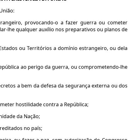
 União:
estrangeiro, provocando-o a fazer guerra ou cometer
dar-lhe qualquer auxílio nos preparativos ou planos de
Estados ou Territórios a domínio estrangeiro, ou dela
 República ao perigo da guerra, ou comprometendo-lhe
 secretos a bem da defesa da segurança externa ou dos
ometer hostilidade contra a República;
nidade da Nação;
reditados no país;
ngeira, ou fazer a paz, sem autorização do Congresso