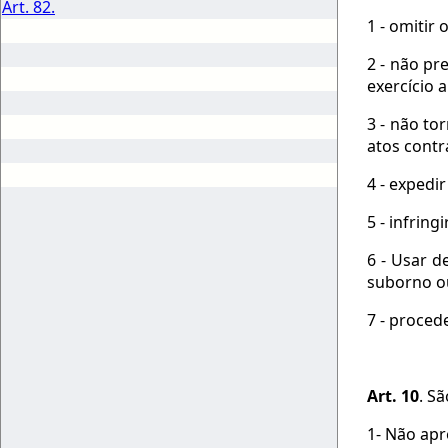
Art. 82.
1 - omitir
2 - não pr
exercício a
3 - não to
atos contr
4 - expedi
5 - infrin
6 - Usar d
suborno o
7 - proced
Art. 10
. S
1- Não apr