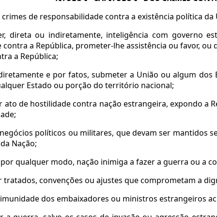
crimes de responsabilidade contra a existência política da
ter, direta ou indiretamente, inteligência com governo 
e contra a República, prometer-lhe assistência ou favor, ou 
tra a República;
, diretamente e por fatos, submeter a União ou algum dos 
alquer Estado ou porção do território nacional;
r ato de hostilidade contra nação estrangeira, expondo a
dade;
r negócios políticos ou militares, que devam ser mantidos
 da Nação;
ar, por qualquer modo, nação inimiga a fazer a guerra ou a c
ar tratados, convenções ou ajustes que comprometam a dig
 a imunidade dos embaixadores ou ministros estrangeiros ac
ar a guerra, salvo os casos de invasão ou agressão estra