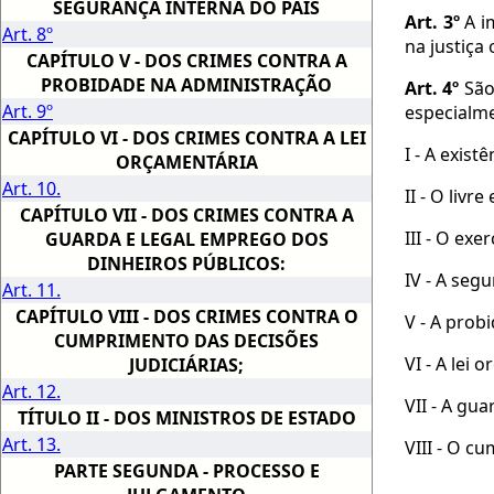
SEGURANÇA INTERNA DO PAÍS
Art. 3º
A i
Art. 8º
na justiça
CAPÍTULO V - DOS CRIMES CONTRA A
PROBIDADE NA ADMINISTRAÇÃO
Art. 4º
São 
Art. 9º
especialme
CAPÍTULO VI - DOS CRIMES CONTRA A LEI
I - A exist
ORÇAMENTÁRIA
Art. 10.
II - O livr
CAPÍTULO VII - DOS CRIMES CONTRA A
III - O exe
GUARDA E LEGAL EMPREGO DOS
DINHEIROS PÚBLICOS:
IV - A seg
Art. 11.
CAPÍTULO VIII - DOS CRIMES CONTRA O
V - A prob
CUMPRIMENTO DAS DECISÕES
VI - A lei 
JUDICIÁRIAS;
Art. 12.
VII - A gu
TÍTULO II - DOS MINISTROS DE ESTADO
Art. 13.
VIII - O cu
PARTE SEGUNDA - PROCESSO E