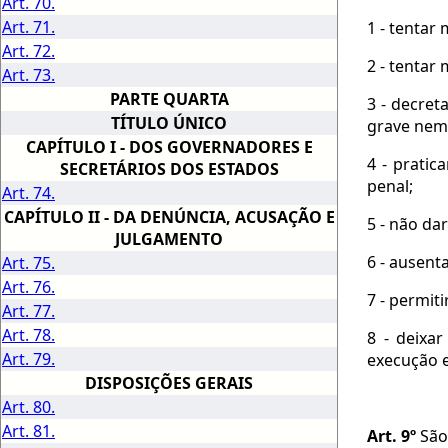
Art. 70.
Art. 71.
1 - tentar
Art. 72.
2 - tentar
Art. 73.
PARTE QUARTA
3 - decret
TÍTULO ÚNICO
grave nem 
CAPÍTULO I - DOS GOVERNADORES E
4 - pratic
SECRETÁRIOS DOS ESTADOS
penal;
Art. 74.
CAPÍTULO II - DA DENÚNCIA, ACUSAÇÃO E
5 - não da
JULGAMENTO
6 - ausent
Art. 75.
Art. 76.
7 - permiti
Art. 77.
Art. 78.
8 - deixa
Art. 79.
execução 
DISPOSIÇÕES GERAIS
Art. 80.
Art. 81.
Art. 9º
São 