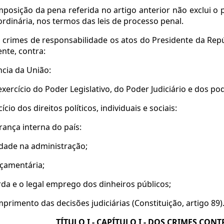
mposição da pena referida no artigo anterior não exclui 
 ordinária, nos termos das leis de processo penal.
crimes de responsabilidade os atos do Presidente da Repúb
nte, contra:
ência da União:
e exercício do Poder Legislativo, do Poder Judiciário e dos p
rcício dos direitos políticos, individuais e sociais:
urança interna do país:
idade na administração;
orçamentária;
arda e o legal emprego dos dinheiros públicos;
mprimento das decisões judiciárias (Constituição, artigo 89)
TÍTULO I - CAPÍTULO I - DOS CRIMES CON