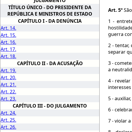
JULGAMENTO
TÍTULO ÚNICO - DO PRESIDENTE DA
Art. 5º
São 
REPÚBLICA E MINISTROS DE ESTADO
CAPÍTULO I - DA DENÚNCIA
1 - entre
hostilidad
Art. 14.
guerra con
Art. 15.
Art. 16.
2 - tentar
Art. 17.
separar qu
Art. 18.
3 - comete
CAPÍTULO II - DA ACUSAÇÃO
a neutrali
Art. 19.
Art. 20.
4 - revela
Art. 21.
interesses
Art. 22.
5 - auxili
Art. 23.
CAPÍTULO III - DO JULGAMENTO
6 - celebr
Art. 24.
Art. 25.
7 - violar
Art. 26.
8 - declar