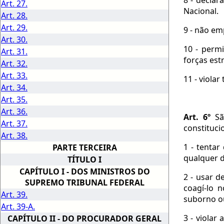
Art. 27.
Nacional.
Art. 28.
Art. 29.
9 - não em
Art. 30.
10 - permi
Art. 31.
forças est
Art. 32.
Art. 33.
11 - viola
Art. 34.
Art. 35.
Art. 36.
Art. 6º
São
Art. 37.
constituci
Art. 38.
1 - tenta
PARTE TERCEIRA
qualquer 
TÍTULO I
CAPÍTULO I - DOS MINISTROS DO
2 - usar 
SUPREMO TRIBUNAL FEDERAL
coagí-lo 
Art. 39.
suborno o
Art. 39-A.
3 - violar
CAPÍTULO II - DO PROCURADOR GERAL