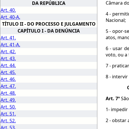
Câmara dos
DA REPÚBLICA
Art. 40.
4 - permit
Art. 40-A.
Nacional;
TÍTULO II - DO PROCESSO E JULGAMENTO
CAPÍTULO I - DA DENÚNCIA
5 - opor-s
atos, man
Art. 41.
Art. 41-A.
6 - usar d
Art. 42.
voto, ou a 
Art. 43.
Art. 44.
7 - pratic
Art. 45.
8 - interv
Art. 46.
Art. 47.
Art. 48.
Art. 7º
São 
Art. 49.
Art. 50.
1- impedir
Art. 51.
2 - obstar 
Art. 52.
Art. 53.