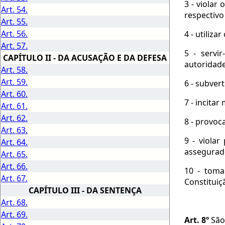
3 - violar
Art. 54.
respectivo
Art. 55.
Art. 56.
4 - utiliza
Art. 57.
5 - servi
CAPÍTULO II - DA ACUSAÇÃO E DA DEFESA
autoridad
Art. 58.
Art. 59.
6 - subver
Art. 60.
7 - incitar
Art. 61.
Art. 62.
8 - provoc
Art. 63.
9 - violar
Art. 64.
assegurado
Art. 65.
Art. 66.
10 - toma
Art. 67.
Constituiç
CAPÍTULO III - DA SENTENÇA
Art. 68.
Art. 69.
Art. 8º
São 