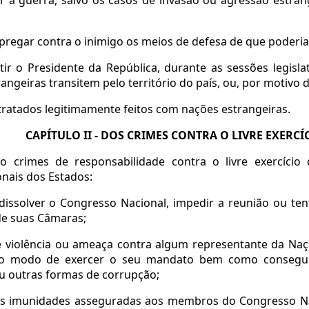
pregar contra o inimigo os meios de defesa de que poderia
tir o Presidente da República, durante as sessões legisl
rangeiras transitem pelo território do país, ou, por moti
r tratados legitimamente feitos com nações estrangeiras.
CAPÍTULO II - DOS CRIMES CONTRA O LIVRE EXERC
 crimes de responsabilidade contra o livre exercício d
onais dos Estados:
r dissolver o Congresso Nacional, impedir a reunião ou 
de suas Câmaras;
de violência ou ameaça contra algum representante da Na
no modo de exercer o seu mandato bem como consegui
u outras formas de corrupção;
 as imunidades asseguradas aos membros do Congresso Nac