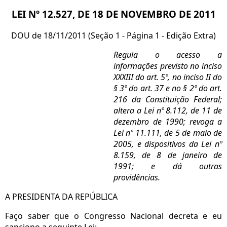
LEI Nº 12.527, DE 18 DE NOVEMBRO DE 2011
DOU de 18/11/2011 (Seção 1 - Página 1 - Edição Extra)
Regula o acesso a
informações previsto no inciso
XXXIII do art. 5º, no inciso II do
§ 3º do art. 37 e no § 2º do art.
216 da Constituição Federal;
altera a Lei nº 8.112, de 11 de
dezembro de 1990; revoga a
Lei nº 11.111, de 5 de maio de
2005, e dispositivos da Lei nº
8.159, de 8 de janeiro de
1991; e dá outras
providências.
A PRESIDENTA DA REPÚBLICA
Faço saber que o Congresso Nacional decreta e eu
sanciono a seguinte Lei: